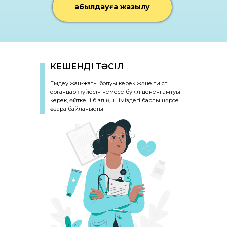
Қабылдауға жазылу
КЕШЕНДІ ТӘСІЛ
Емдеу жан-жақты болуы керек және тиісті
органдар жүйесін немесе бүкіл денені қамтуы
керек, өйткені біздің ішіміздегі барлық нәрсе
өзара байланысты