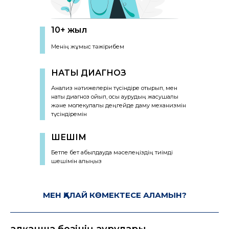
10+ жыл
Менің жұмыс тәжірибем
НАҚТЫ ДИАГНОЗ
Анализ нәтижелерін түсіндіре отырып, мен
нақты диагноз қойып, осы аурудың жасушалық
және молекулалық деңгейде даму механизмін
түсіндіремін
ШЕШІМ
Бетпе бет қабылдауда мәселеңіздің тиімді
шешімін алыңыз
МЕН ҚАЛАЙ КӨМЕКТЕСЕ АЛАМЫН?