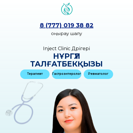
8 (777) 019 38 82
Қоңырау шалу
Inject Clinic Дәрігері
НҰРГҮЛ
ТАЛҒАТБЕКҚЫЗЫ
Терапевт
Гастроэнтеролог
Ревматолог