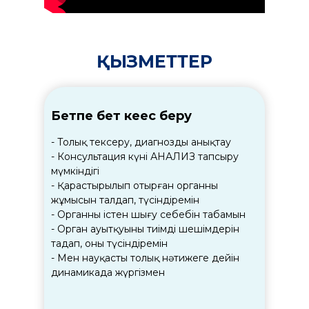
ҚЫЗМЕТТЕР
Бетпе бет кеңес беру
- Толық тексеру, диагнозды анықтау
- Консультация күні АНАЛИЗ тапсыру
мүмкіндігі
- Қарастырылып отырған органның
жұмысын талдап, түсіндіремін
- Органның істен шығу себебін табамын
- Орган ауытқуының тиімді шешімдерін
таңдап, оны түсіндіремін
- Мен науқасты толық нәтижеге дейін
динамикада жүргізмен