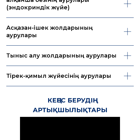
Қалқанша безінің аурулары
(эндокриндік жүйе)
Асқазан-ішек жолдарының
аурулары
Тыныс алу жолдарының аурулары
Тірек-қимыл жүйесінің аурулары
КЕҢЕС БЕРУДІҢ
АРТЫҚШЫЛЫҚТАРЫ