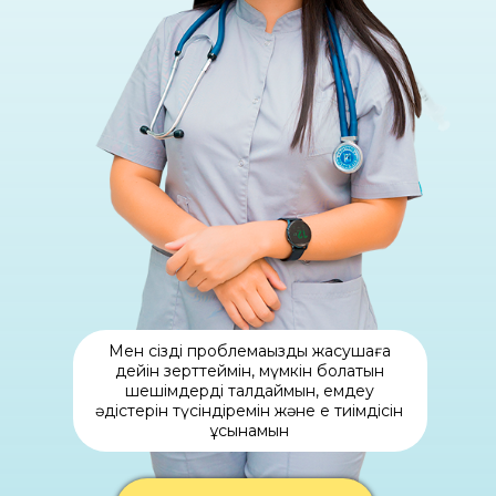
Мен сіздің проблемаңызды жасушаға
дейін зерттеймін, мүмкін болатын
шешімдерді талдаймын, емдеу
әдістерін түсіндіремін және ең тиімдісін
ұсынамын