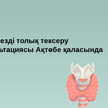
езді толық тексеру
льтациясы Ақтөбе қаласында