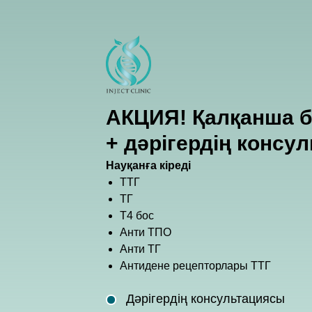
АКЦИЯ! Қалқанша б
+ дәрігердің консу
Науқанға кіреді
ТТГ
ТГ
Т4 бос
Анти ТПО
Анти ТГ
Антидене рецепторлары ТТГ
Дәрігердің консультациясы