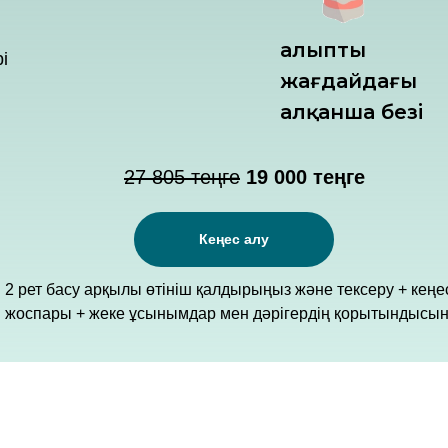
Қалыпты
і
жағдайдағы
Қалқанша безі
27 805 теңге
19 000 теңге
Кеңес алу
2 рет басу арқылы өтініш қалдырыңыз және тексеру + кеңе
жоспары + жеке ұсынымдар мен дәрігердің қорытындысы