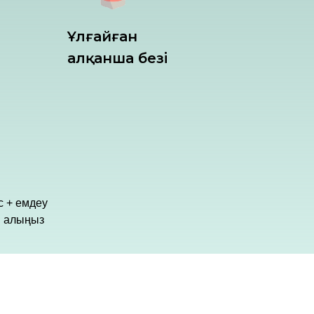
Ұлғайған
Қалқанша безі
с + емдеу
н алыңыз